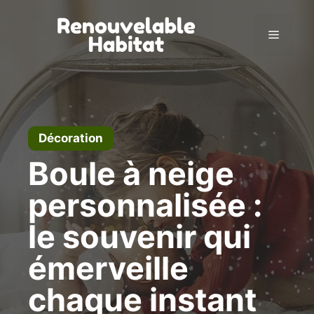
Skip
to
Menu
content
Décoration
Boule à neige
personnalisée :
le souvenir qui
émerveille
chaque instant