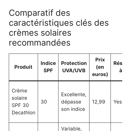
Comparatif des
caractéristiques clés des
crèmes solaires
recommandées
Prix
Indice
Protection
Résist
Produit
(en
SPF
UVA/UVB
à l’e
euros)
Crème
Excellente,
solaire
30
dépasse
12,99
Yes
SPF 30
son indice
Decathlon
Variable,