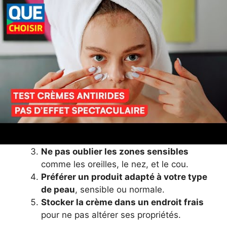
produit multiusage, résistant à la transpiration
et à l’eau.
5 conseils pour bien utiliser
sa crème solaire cet été
Appliquer la crème généreusement
et
uniformément avant l’exposition.
Renouveler l’application toutes les deux
heures
, et après chaque baignade ou
forte transpiration.
Ne pas oublier les zones sensibles
comme les oreilles, le nez, et le cou.
Préférer un produit adapté à votre type
de peau
, sensible ou normale.
Stocker la crème dans un endroit frais
pour ne pas altérer ses propriétés.