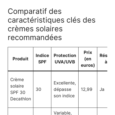
Comparatif des
caractéristiques clés des
crèmes solaires
recommandées
Prix
Indice
Protection
Résist
Produit
(en
SPF
UVA/UVB
à l’e
euros)
Crème
Excellente,
solaire
30
dépasse
12,99
Ja
SPF 30
son indice
Decathlon
Variable,