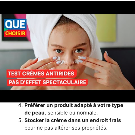
produit multiusage, résistant à la transpiration
et à l’eau.
5 conseils pour bien utiliser
sa crème solaire cet été
Appliquer la crème généreusement
et
uniformément avant l’exposition.
Renouveler l’application toutes les deux
heures
, et après chaque baignade ou
forte transpiration.
Ne pas oublier les zones sensibles
comme les oreilles, le nez, et le cou.
Préférer un produit adapté à votre type
de peau
, sensible ou normale.
Stocker la crème dans un endroit frais
pour ne pas altérer ses propriétés.