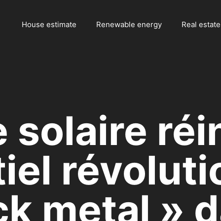
House estimate
Renewable energy
Real estate
 solaire réi
tiel révolut
ck metal » d