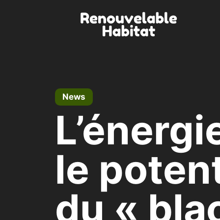
Skip
to
content
News
L’énergie
le poten
du « bla