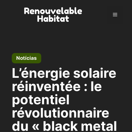
Pular
para
Menu
o
conteúdo
Notícias
L’énergie solaire
réinventée : le
potentiel
révolutionnaire
du « black metal