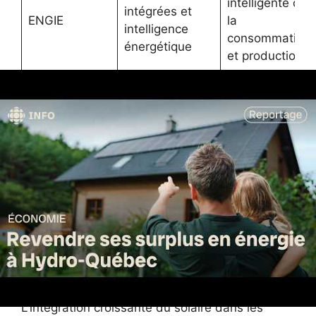
intelligente de
intégrées et
ENGIE
la
intelligence
consommation
énergétique
et production
Les perspectives d’optimisation énergétique pas
seulement dans les modules mais aussi dans
les infrastructures électriques sont
fondamentales. À ce sujet,
de nombreuses
innovations promettent d’améliorer encore le
rendement global des installations solaires
.
Un avenir durable alimenté
par le solaire et ses
innovations
L’intégration croissante du solaire dans les