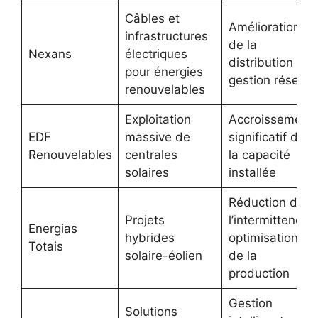
Câbles et
Amélioration
infrastructures
de la
Nexans
électriques
distribution et
pour énergies
gestion réseau
renouvelables
Exploitation
Accroissement
EDF
massive de
significatif de
Renouvelables
centrales
la capacité
solaires
installée
Réduction de
Projets
l’intermittence,
Energias
hybrides
optimisation
Totais
solaire-éolien
de la
production
Gestion
Solutions