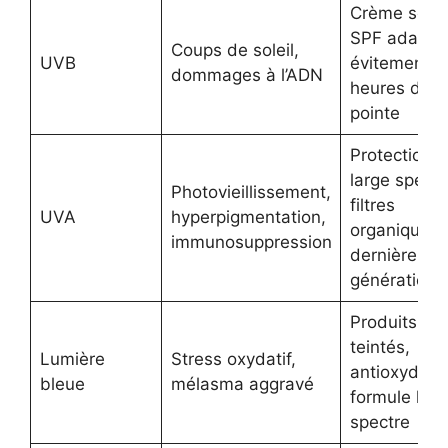
Crème solai
SPF adapté
Coups de soleil,
UVB
évitement d
dommages à l’ADN
heures de
pointe
Protection à
large spectr
Photovieillissement,
filtres
UVA
hyperpigmentation,
organiques 
immunosuppression
dernière
génération
Produits
teintés,
Lumière
Stress oxydatif,
antioxydant
bleue
mélasma aggravé
formule larg
spectre