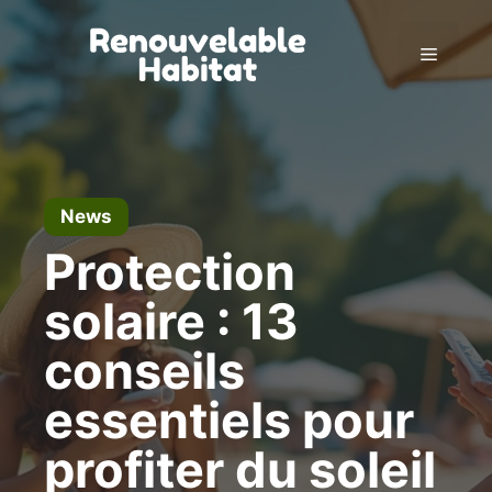
Skip
to
Menu
content
News
Protection
solaire : 13
conseils
essentiels pour
profiter du soleil