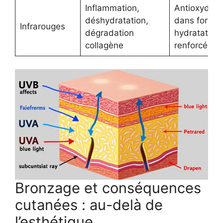
Inflammation,
Antioxydant
déshydratation,
dans formul
Infrarouges
dégradation
hydratation
collagène
renforcée
Bronzage et conséquences
cutanées : au-delà de
l’esthétique