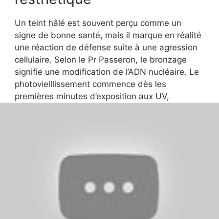
Un teint hâlé est souvent perçu comme un
signe de bonne santé, mais il marque en réalité
une réaction de défense suite à une agression
cellulaire. Selon le Pr Passeron, le bronzage
signifie une modification de l’ADN nucléaire. Le
photovieillissement commence dès les
premières minutes d’exposition aux UV,
induisant rides, taches brunes et altération
durable du système immunitaire cutané.
Favoriser une protection élevée et renoncer au
bronzage intensif est un geste de prévention
essentiel, car il prévient également l’apparition
de cancers cutanés, conséquence grave
d’expositions répétées ou mal protégées.