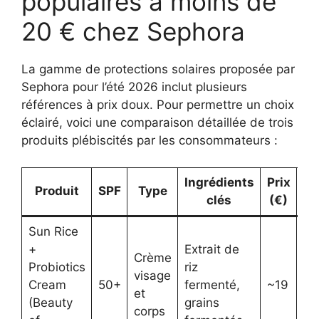
populaires à moins de
20 € chez Sephora
La gamme de protections solaires proposée par
Sephora pour l’été 2026 inclut plusieurs
références à prix doux. Pour permettre un choix
éclairé, voici une comparaison détaillée de trois
produits plébiscités par les consommateurs :
Ingrédients
Prix
Produit
SPF
Type
clés
(€)
pr
Sun Rice
+
Extrait de
Crème
Vi
Probiotics
riz
visage
co
Cream
50+
fermenté,
~19
et
pe
(Beauty
grains
corps
se