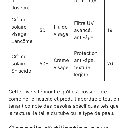
of
fermentés
Joseon)
Crème
Filtre UV
solaire
Fluide
Vi
50
avancé,
19
visage
visage
an
anti-âge
Lancôme
Protection
Vi
Crème
Crème
anti-âge,
pr
solaire
50+
20
visage
texture
lo
Shiseido
légère
du
Cette diversité montre qu’il est possible de
combiner efficacité et produit abordable tout en
tenant compte des besoins spécifiques tels que
la texture, la taille du tube ou le type de peau.