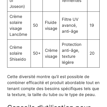
of
fermentés
Joseon)
Crème
Filtre UV
solaire
Fluide
Vi
50
avancé,
19
visage
visage
an
anti-âge
Lancôme
Protection
Vi
Crème
Crème
anti-âge,
pr
solaire
50+
20
visage
texture
lo
Shiseido
légère
du
Cette diversité montre qu’il est possible de
combiner efficacité et produit abordable tout en
tenant compte des besoins spécifiques tels que
la texture, la taille du tube ou le type de peau.