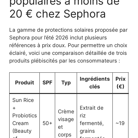
populaires à moins de
20 € chez Sephora
La gamme de protections solaires proposée par
Sephora pour l’été 2026 inclut plusieurs
références à prix doux. Pour permettre un choix
éclairé, voici une comparaison détaillée de trois
produits plébiscités par les consommateurs :
Ingrédients
Prix
Produit
SPF
Typ
clés
(€)
pr
Sun Rice
+
Extrait de
Crème
Vi
Probiotics
riz
visage
co
Cream
50+
fermenté,
~19
et
pe
(Beauty
grains
corps
se