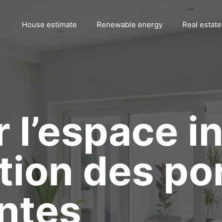
House estimate
Renewable energy
Real estate
 l’espace in
ution des po
ntes