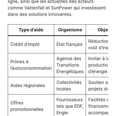
ligne, ainsi que les actualités des acteurs
comme Vattenfall et SunPower qui investissent
dans des solutions innovantes.
Type d’aide
Organisme
Objetivo
Réduction du
Crédit d’impôt
État français
coût d’install
Agence des
Inciter à la
Primes à
Transitions
production lo
l’autoconsommation
Énergétiques
d’énergie
Collectivités
Soutien aux
Aides régionales
locales
projets durab
Fournisseurs
Facilités de
Offres
tels que EDF,
financement 
promotionnelles
Engie
accompagne