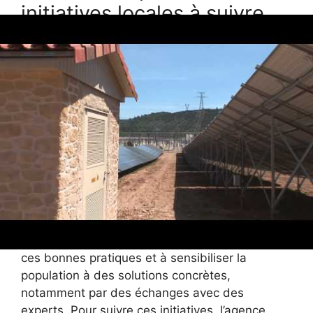
initiatives locales à suivre
De nombreuses communes françaises profitent
déjà des bénéfices de l’énergie solaire, comme
Bordeaux qui a mis en place des projets
innovants grâce à des partenariats avec des
entreprises telles que Photowatt ou
GreenYellow. Ces expériences démontrent
l’impact positif de l’énergie solaire sur la
réduction des émissions carbone et la
stimulation économique régionale.
À Saint-Médard-d’Eyrans, l’intégration de
permanences spécialisées contribue à diffuser
ces bonnes pratiques et à sensibiliser la
population à des solutions concrètes,
notamment par des échanges avec des
experts. Pour suivre ces initiatives, l’agence