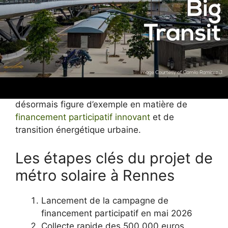
Le métro solaire rennais ouvre la voie à de
futures collaborations où l’autonomie
énergétique et la baisse des coûts
d’exploitation sont au cœur des priorités. Cette
stratégie collective a été renforcée par des
campagnes d’information précise et accessible
sur les bénéfices environnementaux et
économiques du projet. Ce modèle fait
désormais figure d’exemple en matière de
financement participatif innovant
et de
transition énergétique urbaine.
Les étapes clés du projet de
métro solaire à Rennes
Lancement de la campagne de
financement participatif en mai 2026
Collecte rapide des 500 000 euros