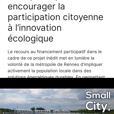
encourager la
participation citoyenne
à l’innovation
écologique
Le recours au financement participatif dans le
cadre de ce projet inédit met en lumière la
volonté de la métropole de Rennes d’impliquer
activement la population locale dans des
solutions énergétiques durables. En permettant
à chacun de devenir acteur du changement,
cette initiative dépasse le simple cadre du
transport pour devenir un véritable projet
collectif d’écoresponsabilité.