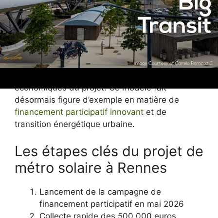
Le métro solaire rennais ouvre la voie à de
futures collaborations où l’autonomie
énergétique et la baisse des coûts
d’exploitation sont au cœur des priorités. Cette
stratégie collective a été renforcée par des
campagnes d’information précise et accessible
sur les bénéfices environnementaux et
économiques du projet. Ce modèle fait
désormais figure d’exemple en matière de
financement participatif innovant
et de
transition énergétique urbaine.
Les étapes clés du projet de
métro solaire à Rennes
Lancement de la campagne de
financement participatif en mai 2026
Collecte rapide des 500 000 euros