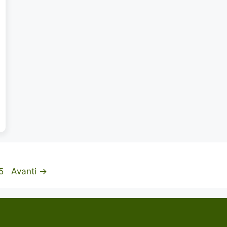
agina
5
Avanti
→