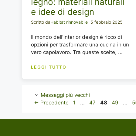
legno: materiali naturali
e idee di design
Scritto da
Habitat rinnovabile
5 febbraio 2025
Il mondo dell'interior design è ricco di
opzioni per trasformare una cucina in un
vero capolavoro. Tra queste scelte, ...
LEGGI TUTTO
Messaggi più vecchi
Pagina
Pagina
Pagina
Pagina
P
←
Precedente
1
...
47
48
49
...
5