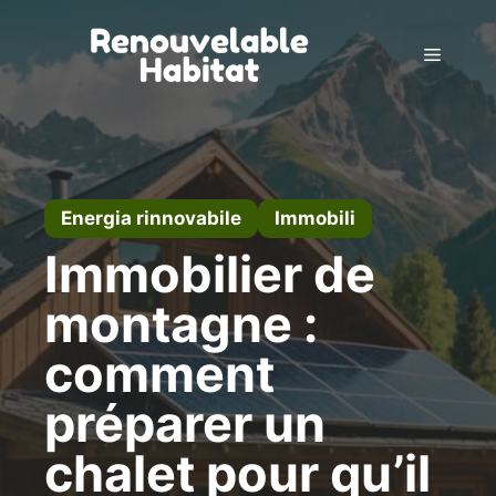
Vai
al
Menu
contenuto
Energia rinnovabile
Immobili
Immobilier de
montagne :
comment
préparer un
chalet pour qu’il