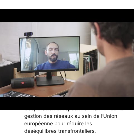
Gestion des pics de consommation
: les
fluctuations importantes des prix
poussent à développer des solutions
flexibles dans la production et la
consommation.
Modernisation des réseaux
: les
infrastructures électriques doivent
supporter la variabilité accrue générée
par le solaire et l’éolien.
Soutien aux innovations
: programmes
de soutien pour les technologies de
stockage, les smart grids, et
l’électrification accrue des usages.
Coopération européenne
: harmoniser la
gestion des réseaux au sein de l’Union
européenne pour réduire les
déséquilibres transfrontaliers.