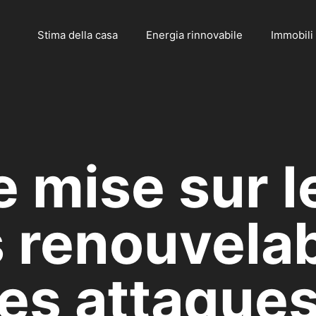
Stima della casa
Energia rinnovabile
Immobili
e mise sur l
 renouvela
les attaques