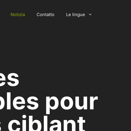
Notizia
Contatto
Le lingue
es
bles pour
 ciblant