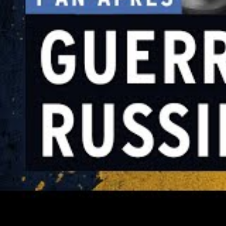
particulier autour de Lviv, où les infrastr
Parallèlement, l’énergie solaire trouve ég
énergétique.
Des solutions concrè
système énergétique
Outre le parc éolien d’Oriv, plusieurs init
renouvelables dans la stratégie ukrainien
Installation de panneaux solaires d
approvisionnement ininterrompu mal
Développement de micro-réseaux au
alimenter des zones isolées ou lour
Modernisation des infrastructures él
rapide des flux d’électricité.