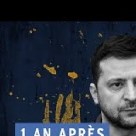
La diversification comme 
énergétique ukrainienne
La diversification des sources d’énergi
sécurité énergétique
ukrainienne. En dé
renouvelables, le pays diminue sa dépend
quasi systématique par des missiles et dro
bénéficie d’un avantage notable grâce à 
s’intégrer rapidement dans le réseau. Ce 
d’effondrement du réseau et augmente la 
Avant 2022, l’Ukraine disposait d’environ
localisées près de la mer d’Azov, mais 90 
rendues inopérantes par le conflit. Depuis