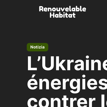
Vai
al
contenuto
Notizia
L’Ukrain
énergies
contrer 