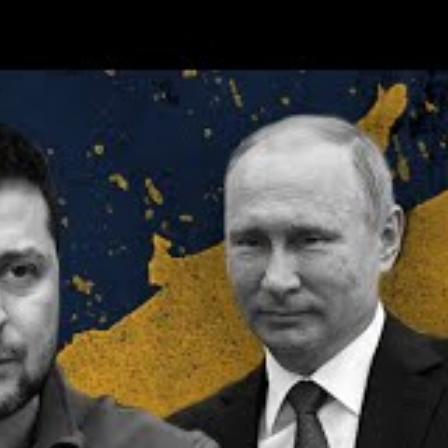
clef de la résilience
e est désormais considérée comme un
pilier de la
ployant massivement des installations
ance aux centrales vulnérables, ciblées de façon
nes russes. Selon un rapport ministériel, l’éolien
sa rapidité de développement et à sa capacité à
système moins centralisé réduit les risques
capacité de récupération après les attaques.
 1,67 GW de capacités éoliennes, principalement
% de ces installations ont été détruites ou
, le déploiement s’est concentré à l’ouest, en