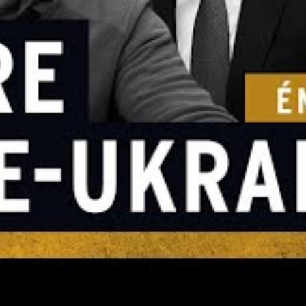
uctures sont préservées et le climat propice.
alement sa place dans ce cadre de transition
tes pour sécuriser le
 ukrainien
iatives illustrent la montée en puissance des
ne de résilience énergétique :
ans les hôpitaux et écoles afin d’assurer un
gré les coupures sur le réseau principal.
tonomes intégrant solaire et bioénergie pour
dement touchées par les hostilités.
ectriques pour faciliter la gestion décentralisée et