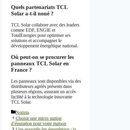
Quels partenariats TCL
Solar a-t-il noué ?
TCL Solar collabore avec des leaders
comme EDF, ENGIE et
TotalEnergies pour optimiser ses
solutions et accompagner le
développement énergétique national.
Où peut-on se procurer les
panneaux TCL Solar en
France ?
Les panneaux sont disponibles via des
distributeurs agréés présents dans
plusieurs régions, assurant un accès
facilité à la technologie innovante
TCL Solar.
Categorie
Notizia
Choisir une micro station
d’épuration pour votre maison
Une nouvelle ère énergétique : la