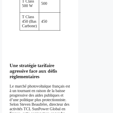
T Class
500
/ Petits
bifaciale, haut
500 W
commerces
rendement
T Class
Matériaux bas
Commercial
450 (Bas
450
carbone,
/ Industriel
Carbone)
durable
Une stratégie tarifaire
agressive face aux défis
réglementaires
Le marché photovoltaïque français est
à un tournant en raison de la baisse
progressive des aides publiques et
d’une politique plus protectionniste.
Selon Steven Beaufrère, directeur des
activités TCL SunPower Global en