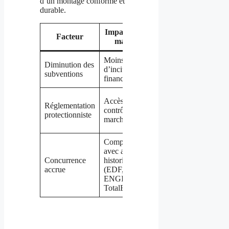
d’un montage conforme et
durable.
Impact sur le
Réponse
Facteur
marché
TCL Solar
Moins
Diminution des
Offres à prix
d’incitations
subventions
agressifs
financières
Adaptation
Accès plus
Réglementation
aux normes
contrôlé au
protectionniste
et
marché
certifications
Compétition
avec acteurs
Innovation
Concurrence
historiques
produit et
accrue
(EDF,
services
ENGIE,
associés
TotalEnergies)