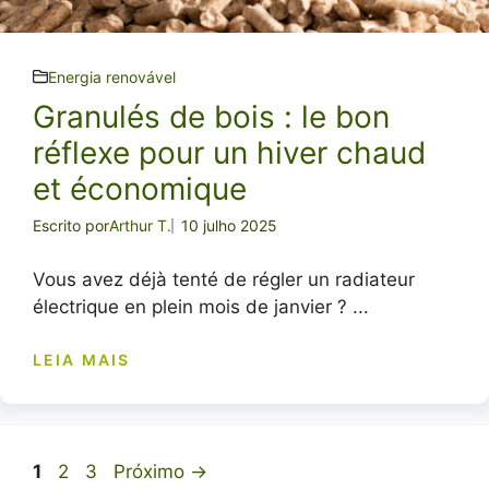
Energia renovável
Granulés de bois : le bon
réflexe pour un hiver chaud
et économique
Escrito por
Arthur T.
10 julho 2025
Vous avez déjà tenté de régler un radiateur
électrique en plein mois de janvier ? ...
LEIA MAIS
Página
Página
Página
1
2
3
Próximo
→