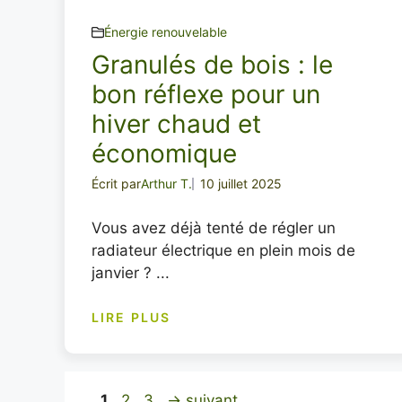
Énergie renouvelable
Granulés de bois : le
bon réflexe pour un
hiver chaud et
économique
Écrit par
Arthur T.
10 juillet 2025
Vous avez déjà tenté de régler un
radiateur électrique en plein mois de
janvier ? ...
LIRE PLUS
Page
Page
Page
1
2
3
→
suivant