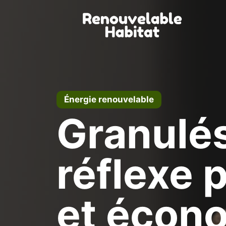
Aller
au
contenu
Énergie renouvelable
Granulés
réflexe 
et écon