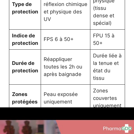
physique
Type de
réflexion chimique
(tissu
protection
et physique des
dense et
UV
spécial)
Indice de
FPU 15 à
FPS 6 à 50+
protection
50+
Durée liée à
Réappliquer
Durée de
la tenue et
toutes les 2h ou
protection
état du
après baignade
tissu
Zones
Zones
Peau exposée
couvertes
protégées
uniquement
uniquement
Mauvaise
Peau non
application
couverte
Risques
diminue efficacité