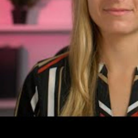
De plus, certaines formules peuvent entr
environnemental, notamment sur les écos
s’orientent vers des compositions plus re
de minimiser ces effets. Pour plus de déta
recommandations pour bien choisir son pro
Bénéfices spécifiques d
Les vêtements anti-UV constituent une ba
rayons du soleil. Ils conviennent particu
d’activités en plein air ou sur la plage. 
internationales et offrent un indice FPU i
et conditions météorologiques garantit une
présents dans les crèmes solaires.
Ils présentent en revanche une contrainte 
couverte. Certains utilisateurs combinent
visant une stratégie complète. Par exemp