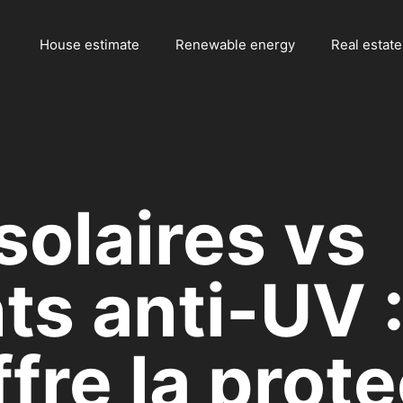
House estimate
Renewable energy
Real estate
olaires vs
s anti-UV :
fre la prote