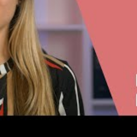
aîner des réactions cutanées ou avoir un impact
ystèmes marins. En 2026, les fabricants
spectueuses, sans oxybenzone ni octinoxate, afin
ils sur ces solutions, consulter les
duit de protection solaire.
es vêtements anti-UV
rrière physique permanente et efficace contre les
lièrement aux expositions prolongées, comme lors
Les tissus sont souvent testés selon des normes
ndiqué sur l’étiquette. Leur résistance aux lavages
 protection durable, contrairement aux filtres
: il est impossible de protéger la peau non
 ainsi vêtements anti-UV avec crèmes solaires,
le, cette technique est recommandée pour la