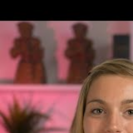
Avantages et limites des
Les crèmes solaires sont appréciées pour le
toutes les zones découvertes du corps. E
physiques qui absorbent ou réfléchissent 
application correcte, soit environ 2 mg/cm
les deux heures, voire plus fréquemment 