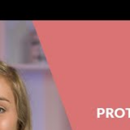
 crèmes solaires
ur facilité d’application et leur adaptabilité sur
lles contiennent des bloquers UV chimiques ou
les rayons. Toutefois, leur efficacité dépend d’une
² de peau, et d’une réapplication régulière toutes
en cas de baignade ou de transpiration intense.