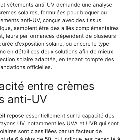
es et vêtements anti-UV demande une analyse
 crèmes solaires, formulées pour bloquer ou
vêtements anti-UV, conçus avec des tissus
sique, semblent être des alliés complémentaires
ant, leurs performances dépendent de plusieurs
durée d’exposition solaire, ou encore le type
donc en détail ces deux solutions afin de mieux
ection solaire adaptée, en tenant compte des
ndations officielles.
cacité entre crèmes
s anti-UV
eil
repose essentiellement sur la capacité des
les rayons UV, notamment les UVA et UVB qui sont
olaires sont classifiées par un facteur de
nt de 6 à plus de 50, qui indique leur capacité à