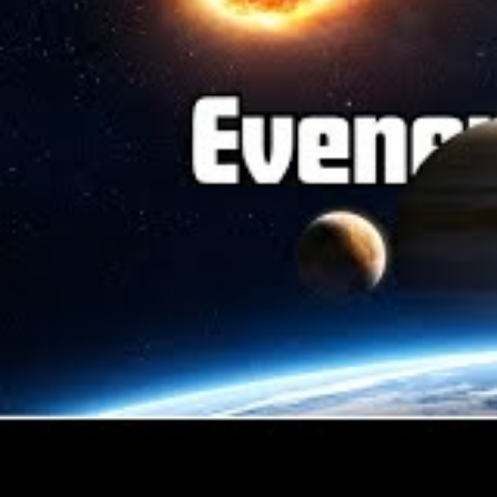
La Cité des sciences facilite une immers
un programme articulé autour de plusieurs
De 18h30 à 19h20, observation de l’é
équipés de filtres solaires spécifiqu
Une couverture en direct qui accomp
ainsi que le coucher du soleil parti
De 19h30 à 20h00, conférence scie
solaires, les conditions particulière
phénomènes célestes à venir.
De 20h00 à 21h00, exposition intera
l’observation nocturne avec découve
ciel d’été.
Ce programme vise à renforcer la culture s
expérience directe et sécurisée de l’obser