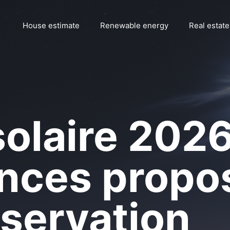
House estimate
Renewable energy
Real estate
olaire 2026 
ences propo
bservation