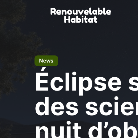
Skip
to
content
News
Éclipse s
des sci
nuit d’o