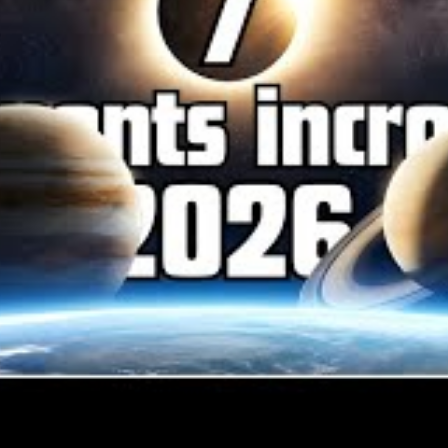
ion complète dans le monde de l’astronomie avec
 temps forts :
clipse solaire partielle à l’aide de télescopes
es, garantissant sécurité et qualité visuelle.
agnera le début de l’éclipse, son pic à 19h11,
ellement occulté vers 19h19.
ntifique expliquant le mécanisme des éclipses
s de celle-ci en Tunisie, et une anticipation des
ctive autour du tourisme stellaire et de
rte des principales constellations visibles sur le
cientifique du public tout en offrant une
vation céleste.