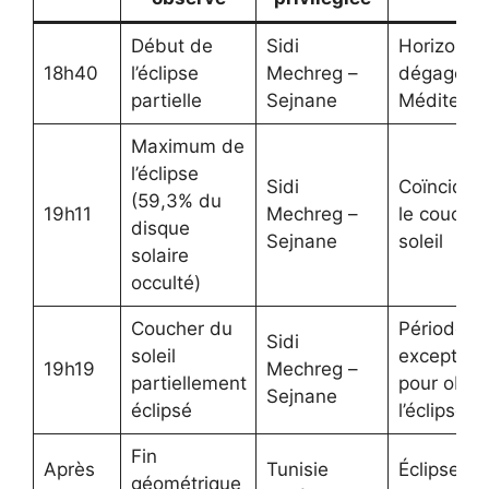
Début de
Sidi
Horizon o
18h40
l’éclipse
Mechreg –
dégagé su
partielle
Sejnane
Méditerra
Maximum de
l’éclipse
Sidi
Coïncide 
(59,3% du
19h11
Mechreg –
le couche
disque
Sejnane
soleil
solaire
occulté)
Coucher du
Période
Sidi
soleil
exceptionn
19h19
Mechreg –
partiellement
pour obse
Sejnane
éclipsé
l’éclipse
Fin
Après
Tunisie
Éclipse so
géométrique