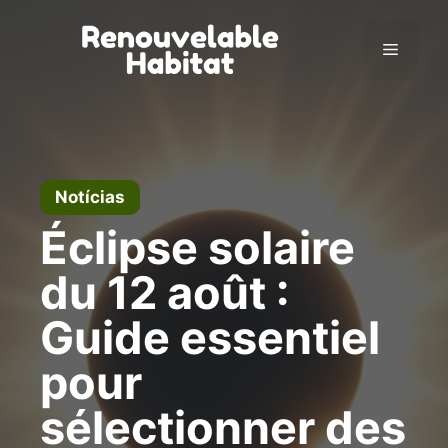
Pular
para
Menu
o
conteúdo
Notícias
Éclipse solaire
du 12 août :
Guide essentiel
pour
sélectionner des