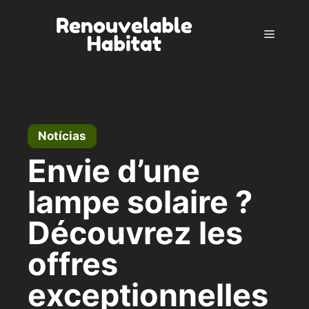
Pular
para
Menu
o
conteúdo
Notícias
Envie d’une
lampe solaire ?
Découvrez les
offres
exceptionnelles