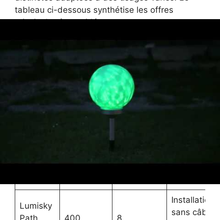
tableau ci-dessous synthétise les offres
principales à considérer.
Puissance
Autonomie
Fonctions
Modelo
lumineuse
(heures)
spéciales
(lumens)
Lumisky
Détecteur d
Garden
800
10
mouvement
Pro
mode éco
Gradation
Lumisky
automatique
Solar
600
12
résistant
Elegance
pluie
Installation
Lumisky
sans câbles
Path
400
8