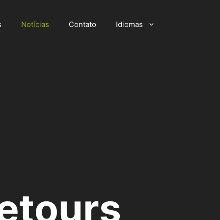
s
Notícias
Contato
Idiomas
etours