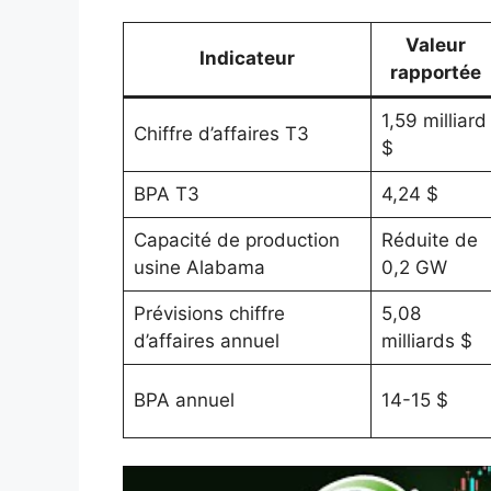
Valeur
Indicateur
rapportée
1,59 milliard
Chiffre d’affaires T3
$
BPA T3
4,24 $
Capacité de production
Réduite de
usine Alabama
0,2 GW
Prévisions chiffre
5,08
d’affaires annuel
milliards $
BPA annuel
14-15 $