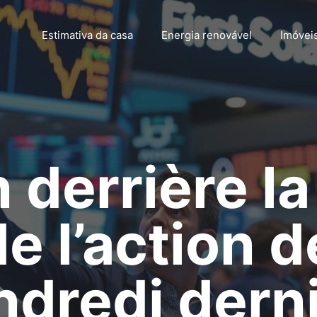
Estimativa da casa
Energia renovável
Imóvei
n derrière l
e l’action d
ndredi dern