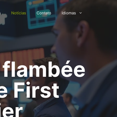
s
Notícias
Contato
Idiomas
a flambée
e First
ier