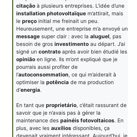
citação
à plusieurs entreprises. L’idée d’une
installation photovoltaïque
m’attirait, mais
le
preço
initial me freinait un peu.
Heureusement, une entreprise m’a envoyé un
message
super clair : avec la
aluguel
, pas
besoin de gros
investimento
au départ. J’ai
signé un
contrato
après avoir bien étudié les
opinião
en ligne. Ils m’ont expliqué que je
pourrais aussi profiter de
l’
autoconsommation
, ce qui m’aiderait à
optimiser la
potência
de ma production
d’
energia
.
En tant que
proprietário
, c’était rassurant de
savoir que je n’avais pas à gérer la
maintenance des
painéis fotovoltaicos
. En
plus, avec les
auxílios
disponibles, ça
devenait vraiment intéressant. Aujourd’hui, je