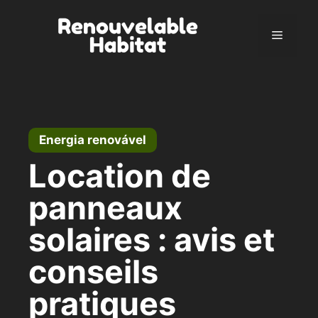
Pular
para
Menu
o
conteúdo
Energia renovável
Location de
panneaux
solaires : avis et
conseils
pratiques