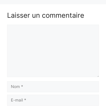
Laisser un commentaire
Commentaire
Nom
E-
mail