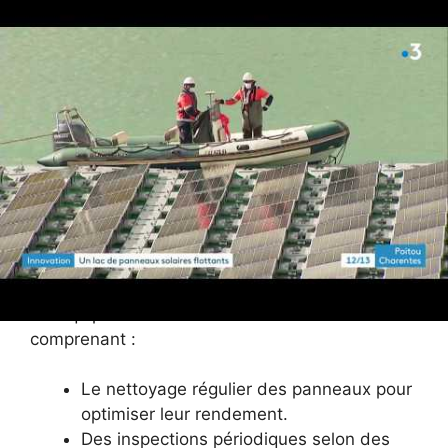
Retombées
Haute-Marne, 50%
fiscales
Grand Saint-Dizier
Durée
20-25 ans avec
d’exploitation
maintenance régulière
prévue
Entretien et pérennité des
installations
Pour garantir la performance sur le long terme,
les équipes maintiennent une routine d’entretien
comprenant :
Le nettoyage régulier des panneaux pour
optimiser leur rendement.
Des inspections périodiques selon des