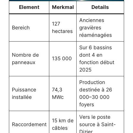
Element
Merkmal
Details
Anciennes
127
Bereich
gravières
hectares
réaménagées
Sur 6 bassins
Nombre de
dont 4 en
135 000
panneaux
fonction début
2025
Production
Puissance
74,3
destinée à 26
installée
MWc
000–30 000
foyers
Vers le poste
15 km de
Raccordement
source à Saint-
câbles
Dizier