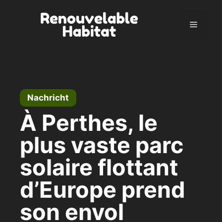
Zum
Inhalt
Menü
springen
Nachricht
À Perthes, le
plus vaste parc
solaire flottant
d’Europe prend
son envol