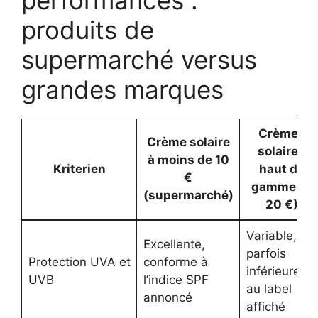
performances :
produits de
supermarché versus
grandes marques
Crèmes
Crème solaire
solaires
à moins de 10
Kriterien
haut de
€
gamme (>
(supermarché)
20 €)
Variable,
Excellente,
parfois
Protection UVA et
conforme à
inférieure
UVB
l’indice SPF
au label
annoncé
affiché