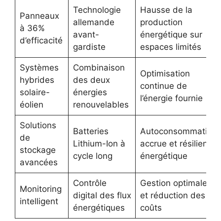
Technologie
Hausse de la
Panneaux
allemande
production
à 36%
avant-
énergétique sur
d’efficacité
gardiste
espaces limités
Systèmes
Combinaison
Optimisation
hybrides
des deux
continue de
solaire-
énergies
l’énergie fournie
éolien
renouvelables
Solutions
Batteries
Autoconsommation
de
Lithium-Ion à
accrue et résilience
stockage
cycle long
énergétique
avancées
Contrôle
Gestion optimale
Monitoring
digital des flux
et réduction des
intelligent
énergétiques
coûts