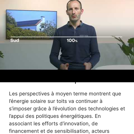
EDF,
logistique
&
15
TotalEnergie
(Bretagne)
panneaux
solaires
Commune
Projet de
Engie,
des
parc
12
Alterna
Ardennes
solaire
Quel avenir pour l’énergie
solaire domestique ?
Les perspectives à moyen terme montrent que
l’énergie solaire sur toits va continuer à
s’imposer grâce à l’évolution des technologies et
l’appui des politiques énergétiques. En
associant les efforts d’innovation, de
financement et de sensibilisation, acteurs