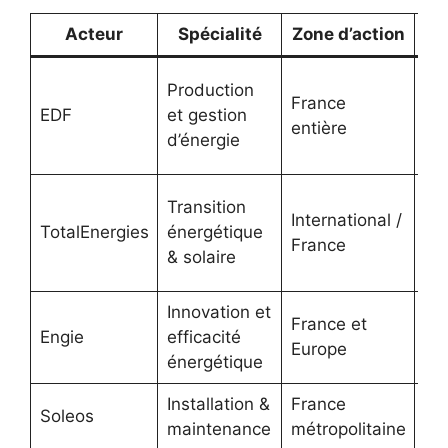
Acteur
Spécialité
Zone d’action
Of
Production
France
mu
EDF
et gestion
entière
po
d’énergie
l’
So
Transition
International /
mo
TotalEnergies
énergétique
France
par
& solaire
pr
Innovation et
France et
Int
Engie
efficacité
Europe
sy
énergétique
Installation &
France
Soleos
Qua
maintenance
métropolitaine