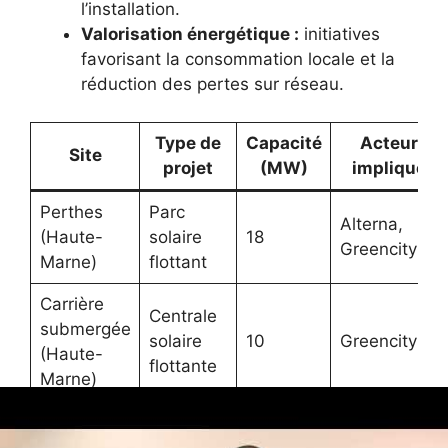
l’installation.
Valorisation énergétique :
initiatives
favorisant la consommation locale et la
réduction des pertes sur réseau.
Type de
Capacité
Acteurs
Site
projet
(MW)
impliqués
Perthes
Parc
Alterna,
(Haute-
solaire
18
Greencity
Marne)
flottant
Carrière
Centrale
submergée
solaire
10
Greencity
(Haute-
flottante
Marne)
Centrale
Plateforme
intégrée