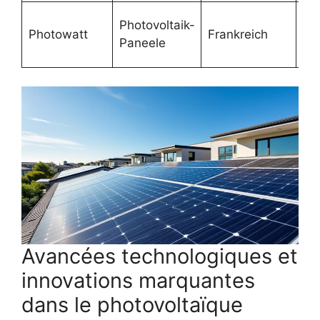
Te
Photovoltaik-
Photowatt
Frankreich
po
Paneele
pe
Avancées technologiques et
innovations marquantes
dans le photovoltaïque