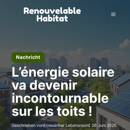
Zum
Inhalt
Menü
springen
Nachricht
L’énergie solaire
va devenir
incontournable
sur les toits !
Geschrieben von
Erneuerbar Lebensraum
26 Juni 2025