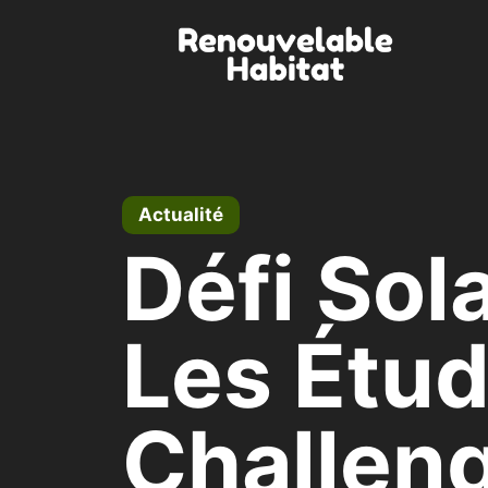
Aller
au
contenu
Actualité
Défi Sol
Les Étud
Challeng