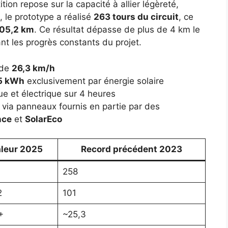
ion repose sur la capacité à allier légèreté,
5, le prototype a réalisé
263 tours du circuit
, ce
05,2 km
. Ce résultat dépasse de plus de 4 km le
nt les progrès constants du projet.
 de
26,3 km/h
,5 kWh
exclusivement par énergie solaire
e et électrique sur 4 heures
e via panneaux fournis en partie par des
nce
et
SolarEco
leur 2025
Record précédent 2023
258
2
101
+
~25,3