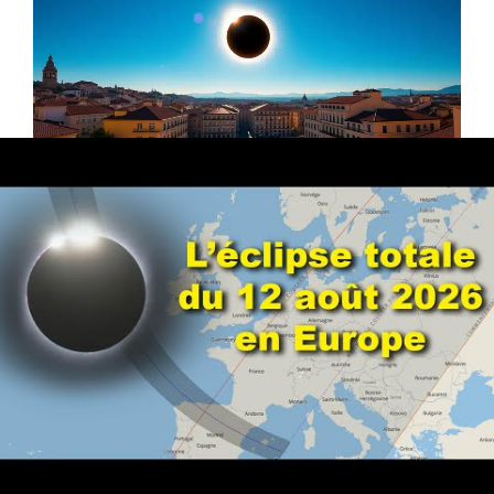
Règles essentielles de
sécurité pour l’observation
solaire
L’observation directe du Soleil sans protection
adéquate peut causer des lésions irréversibles
de la rétine. Même avec plus de 90 % de
l’éclipse, il est impératif d’utiliser des dispositifs
de protection homologués :