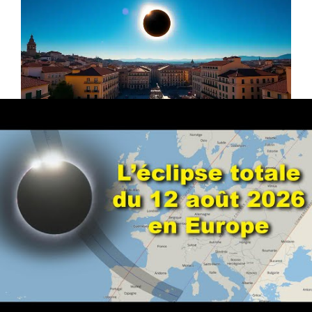
Règles essentielles de
sécurité pour l’observation
solaire
L’observation directe du Soleil sans protection
adéquate peut causer des lésions irréversibles
de la rétine. Même avec plus de 90 % de
l’éclipse, il est impératif d’utiliser des dispositifs
de protection homologués :