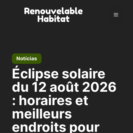
Pular
para
Menu
o
conteúdo
Notícias
Éclipse solaire
du 12 août 2026
: horaires et
meilleurs
endroits pour