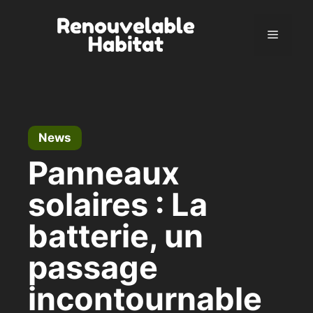
Skip
to
Menu
content
News
Panneaux
solaires : La
batterie, un
passage
incontournable