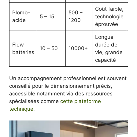
Coût faible,
Poi
Plomb-
500 –
5 – 15
technologie
dur
acide
1200
éprouvée
lim
Longue
Tec
Flow
durée de
en
10 – 50
10000+
batteries
vie, grande
coû
capacité
co
Un accompagnement professionnel est souvent
conseillé pour le dimensionnement précis,
accessible notamment via des ressources
spécialisées comme
cette plateforme
technique
.