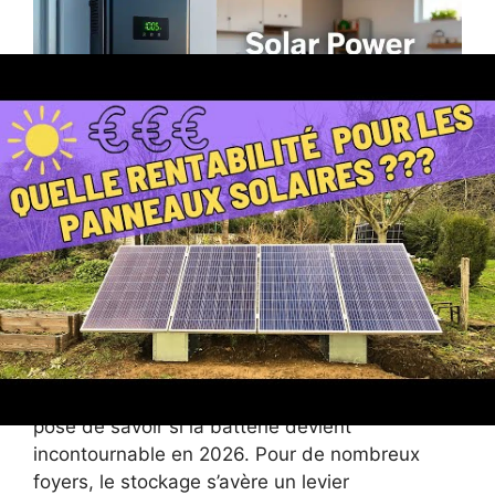
Batteries solaires : une
obligation pour rentabiliser
pleinement les panneaux
solaires ?
Face à la réduction drastique des tarifs de
rachat de l’électricité solaire, la question se
pose de savoir si la batterie devient
incontournable en 2026. Pour de nombreux
foyers, le stockage s’avère un levier