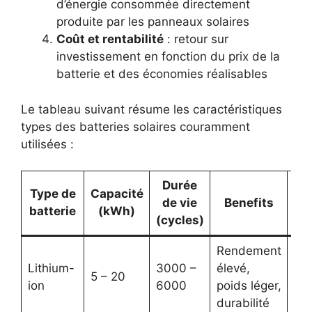
d’énergie consommée directement
produite par les panneaux solaires
Coût et rentabilité
: retour sur
investissement en fonction du prix de la
batterie et des économies réalisables
Le tableau suivant résume les caractéristiques
types des batteries solaires couramment
utilisées :
Durée
Type de
Capacité
de vie
Benefits
Di
batterie
(kWh)
(cycles)
Rendement
Lithium-
3000 –
élevé,
5 – 20
Coû
ion
6000
poids léger,
durabilité