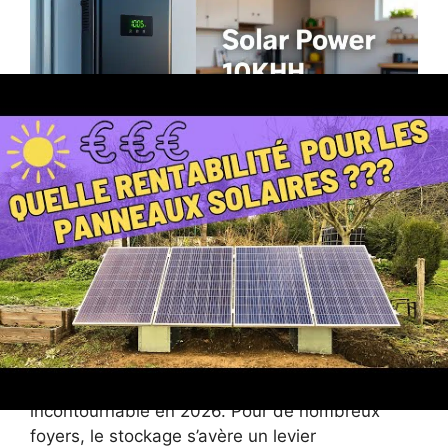
Batteries solaires : une
obligation pour rentabiliser
pleinement les panneaux
solaires ?
Face à la réduction drastique des tarifs de
rachat de l’électricité solaire, la question se
pose de savoir si la batterie devient
incontournable en 2026. Pour de nombreux
foyers, le stockage s’avère un levier