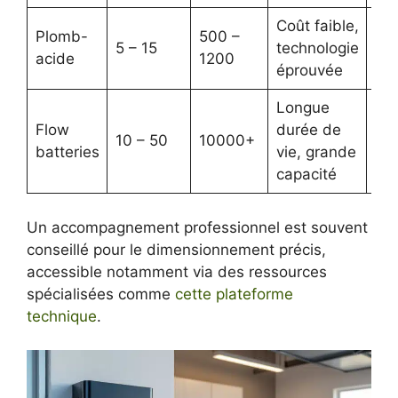
Coût faible,
Poi
Plomb-
500 –
5 – 15
technologie
dur
acide
1200
éprouvée
lim
Longue
Tec
Flow
durée de
en
10 – 50
10000+
batteries
vie, grande
coû
capacité
co
Un accompagnement professionnel est souvent
conseillé pour le dimensionnement précis,
accessible notamment via des ressources
spécialisées comme
cette plateforme
technique
.