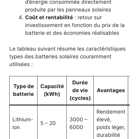
d’énergie consommée directement
produite par les panneaux solaires
Coût et rentabilité
: retour sur
investissement en fonction du prix de la
batterie et des économies réalisables
Le tableau suivant résume les caractéristiques
types des batteries solaires couramment
utilisées :
Durée
Type de
Capacité
de vie
Avantages
In
batterie
(kWh)
(cycles)
Rendement
Lithium-
3000 –
élevé,
5 – 20
Coû
ion
6000
poids léger,
durabilité