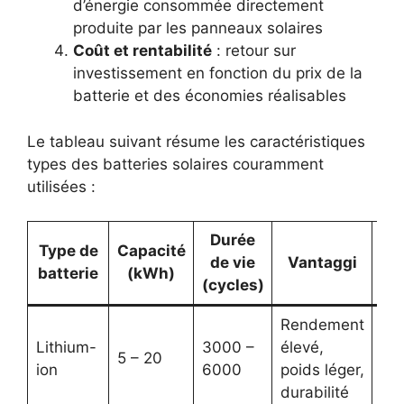
d’énergie consommée directement
produite par les panneaux solaires
Coût et rentabilité
: retour sur
investissement en fonction du prix de la
batterie et des économies réalisables
Le tableau suivant résume les caractéristiques
types des batteries solaires couramment
utilisées :
Durée
Type de
Capacité
de vie
Vantaggi
Sv
batterie
(kWh)
(cycles)
Rendement
Lithium-
3000 –
élevé,
5 – 20
Coû
ion
6000
poids léger,
durabilité