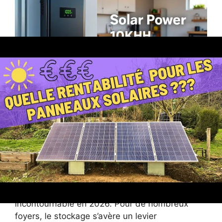
Batteries solaires : une
obligation pour rentabiliser
pleinement les panneaux
solaires ?
Face à la réduction drastique des tarifs de
rachat de l’électricité solaire, la question se
pose de savoir si la batterie devient
incontournable en 2026. Pour de nombreux
foyers, le stockage s’avère un levier