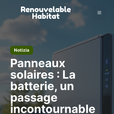
Vai
al
Menu
contenuto
Notizia
Panneaux
solaires : La
batterie, un
passage
incontournable