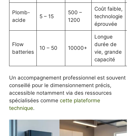
Coût faible,
Poi
Plomb-
500 –
5 – 15
technologie
du
acide
1200
éprouvée
vie
Longue
Tec
Flow
durée de
en
10 – 50
10000+
batteries
vie, grande
coû
capacité
co
Un accompagnement professionnel est souvent
conseillé pour le dimensionnement précis,
accessible notamment via des ressources
spécialisées comme
cette plateforme
technique
.