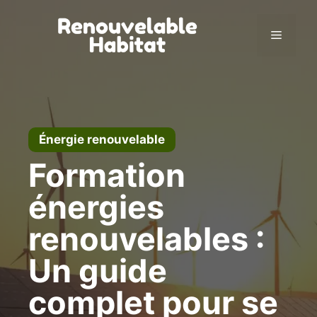
Aller
au
Menu
contenu
Énergie renouvelable
Formation
énergies
renouvelables :
Un guide
complet pour se