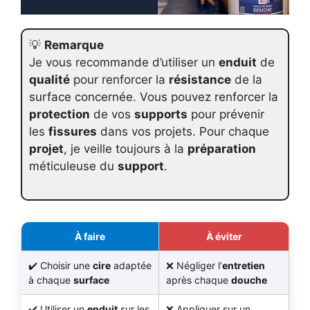
💡
Remarque
Je vous recommande d’utiliser un
enduit
de
qualité
pour renforcer la
résistance
de la
surface concernée. Vous pouvez renforcer la
protection
de vos
supports
pour prévenir
les
fissures
dans vos projets. Pour chaque
projet
, je veille toujours à la
préparation
méticuleuse du
support
.
À faire
À éviter
Choisir une
cire
adaptée
Négliger l’
entretien
à chaque
surface
après chaque
douche
Utiliser un
enduit
sur les
Appliquer sur un