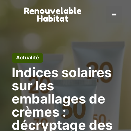
Aller
au
Menu
contenu
Actualité
Indices solaires
sur les
emballages de
crèmes :
décryptage des