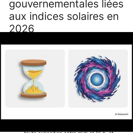
gouvernementales liées
aux indices solaires en
2026
Face aux changements climatiques et aux
fluctuations du rayonnement ultraviolet, les
autorités sanitaires françaises ont renforcé
leurs recommandations. Le gouvernement incite
vivement à adapter son choix de crème solaire
selon l’indice UV du jour. Ainsi :
Pour un indice UV entre 3 et 7, limiter
l’exposition au soleil de 12 h à 16 h et
appliquer une crème avec un
SPF
minimum de 30
.
Pour un indice UV entre 8 et 10, éviter