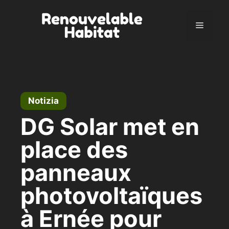
Vai
al
Menu
contenuto
Notizia
DG Solar met en
place des
panneaux
photovoltaïques
à Ernée pour