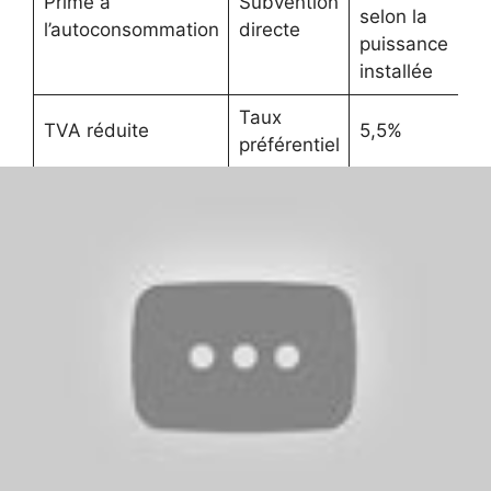
Prime à
Subvention
selon la
l’autoconsommation
directe
puissance
installée
Taux
TVA réduite
5,5%
préférentiel
Engagements
écoresponsables et
certifications
Entreprise labellisée RGE, DG Solar s’assure que
toutes ses installations respectent les
standards environnementaux et techniques les
plus stricts. Cette certification facilite l’accès
aux aides et garantit l’usage de matériel certifié.
En partenariat avec des acteurs comme EDF