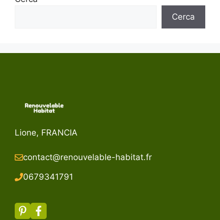
Cerca
Lione, FRANCIA
contact@renouvelable-habitat.fr
067934179
1