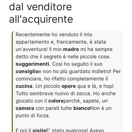
dal venditore
all'acquirente
Recentemente ho venduto il mio
appartamento e, francamente, è stata
un'avventura! Il mio
madre
mi ha sempre
detto che il segreto è nelle piccole cose.
suggerimenti
. Così ho seguito il suo
consiglio
e non ho più guardato indietro! Per
cominciare, ho rifatto completamente il
cucina
. Un piccolo
opere
qua e là, e hop!
Tutto sembrava nuovo di zecca. Ho anche
giocato con il
colore
perché, sapete, un
camera
con pareti tutte
bianco
Non è un
punto di forza.
E poi il
visite
E' stato qualcosa! Avevo