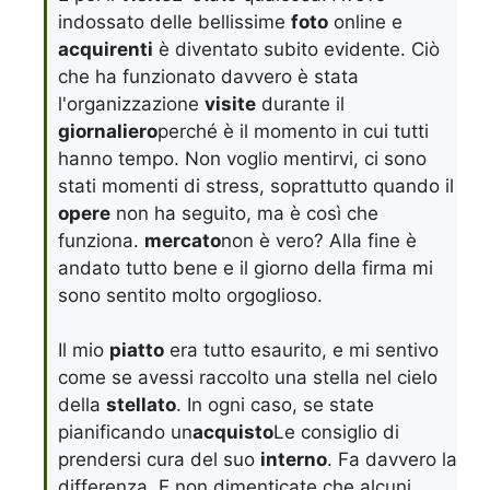
indossato delle bellissime
foto
online e
acquirenti
è diventato subito evidente. Ciò
che ha funzionato davvero è stata
l'organizzazione
visite
durante il
giornaliero
perché è il momento in cui tutti
hanno tempo. Non voglio mentirvi, ci sono
stati momenti di stress, soprattutto quando il
opere
non ha seguito, ma è così che
funziona.
mercato
non è vero? Alla fine è
andato tutto bene e il giorno della firma mi
sono sentito molto orgoglioso.
Il mio
piatto
era tutto esaurito, e mi sentivo
come se avessi raccolto una stella nel cielo
della
stellato
. In ogni caso, se state
pianificando un
acquisto
Le consiglio di
prendersi cura del suo
interno
. Fa davvero la
differenza. E non dimenticate che alcuni