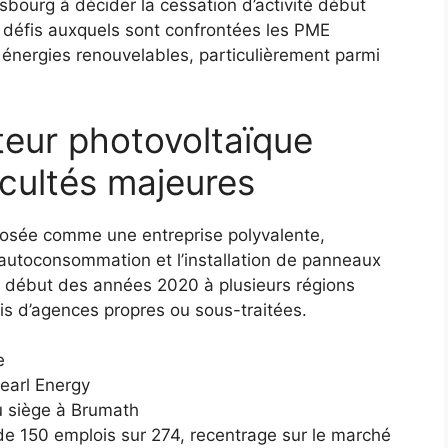
sbourg à décider la cessation d’activité début
es défis auxquels sont confrontées les PME
 énergies renouvelables, particulièrement parmi
teur photovoltaïque
icultés majeures
mposée comme une entreprise polyvalente,
’autoconsommation et l’installation de panneaux
u début des années 2020 à plusieurs régions
ais d’agences propres ou sous-traitées.
e
Pearl Energy
u siège à Brumath
 de 150 emplois sur 274, recentrage sur le marché