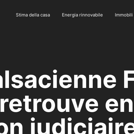
Stima della casa
Energia rinnovabile
Immobili
alsacienne 
 retrouve en
on judiciair