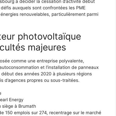
sbourg à décider la cessation d’activité début
es défis auxquels sont confrontées les PME
 énergies renouvelables, particulièrement parmi
teur photovoltaïque
icultés majeures
mposée comme une entreprise polyvalente,
’autoconsommation et l’installation de panneaux
u début des années 2020 à plusieurs régions
ais d’agences propres ou sous-traitées.
e
Pearl Energy
u siège à Brumath
 de 150 emplois sur 274, recentrage sur le marché