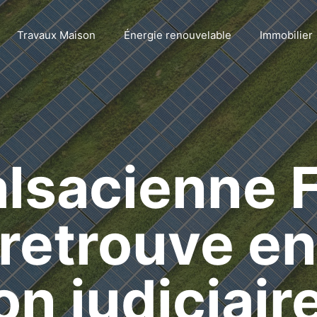
Travaux Maison
Énergie renouvelable
Immobilier
alsacienne 
 retrouve en
on judiciair