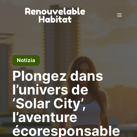
Vai
al
Menu
contenuto
Notizia
Plongez dans
l’univers de
‘Solar City’,
l’aventure
écoresponsable