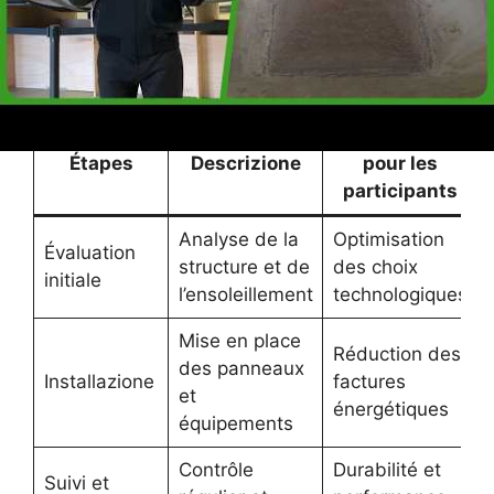
son lancement de phase 2b, est un modèle de
réussite collective pour accélérer la transition
énergétique des ménages.
Bénéfices
Étapes
Descrizione
pour les
participants
Analyse de la
Optimisation
Évaluation
structure et de
des choix
initiale
l’ensoleillement
technologiques
Mise en place
Réduction des
des panneaux
Installazione
factures
et
énergétiques
équipements
Contrôle
Durabilité et
Suivi et