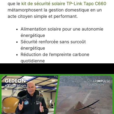
que le
kit de sécurité solaire TP-Link Tapo C660
métamorphosent la gestion domestique en un
acte citoyen simple et performant.
Alimentation solaire pour une autonomie
énergétique
Sécurité renforcée sans surcoût
énergétique
Réduction de l’empreinte carbone
quotidienne
Accessibilité et facilité d’installation
Phases de projets solaires
domestiques : de la
conception à la réalisation
Le projet solaire domestique à Chamouny, avec