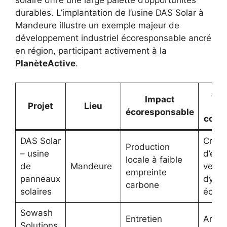
durables. L’implantation de l’usine DAS Solar à
Mandeure illustre un exemple majeur de
développement industriel écoresponsable ancré
en région, participant activement à la
PlanèteActive
.
Ava
Impact
Projet
Lieu
po
écoresponsable
comm
DAS Solar
Créat
Production
– usine
d’emp
locale à faible
de
Mandeure
verts 
empreinte
panneaux
dynam
carbone
solaires
écon
Sowash
Entretien
Améli
Solutions