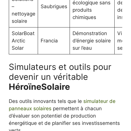
écologique sans
de l’e
–
Saubrigues
produits
des
nettoyage
chimiques
instal
solaire
SolarBoat
Démonstration
Visibi
Arctic
Francia
d’énergie solaire
média
Solar
sur l’eau
sensib
Simulateurs et outils pour
devenir un véritable
HéroïneSolaire
Des outils innovants tels que le
simulateur de
panneaux solaires
permettent à chacun
d’évaluer son potentiel de production
énergétique et de planifier ses investissements
verts.