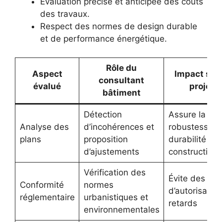
Évaluation précise et anticipée des coûts
des travaux.
Respect des normes de design durable
et de performance énergétique.
Rôle du
Aspect
Impact sur 
consultant
évalué
projet
bâtiment
Détection
Assure la
Analyse des
d’incohérences et
robustesse et
plans
proposition
durabilité de
d’ajustements
constructions
Vérification des
Évite des ref
Conformité
normes
d’autorisation
réglementaire
urbanistiques et
retards
environnementales