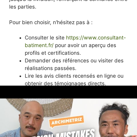
les parties.
Pour bien choisir, n’hésitez pas à :
Consulter le site
https://www.consultant-
batiment.fr/
pour avoir un aperçu des
profils et certifications.
Demander des références ou visiter des
réalisations passées.
Lire les avis clients recensés en ligne ou
obtenir des témoignages directs.
Recueillir plusieurs devis détaillés pour
comparer les propositions.
Privilégier un consultant capable de
s’adapter à votre projet et à votre budget.
Conséquence
Criteri
Importanza