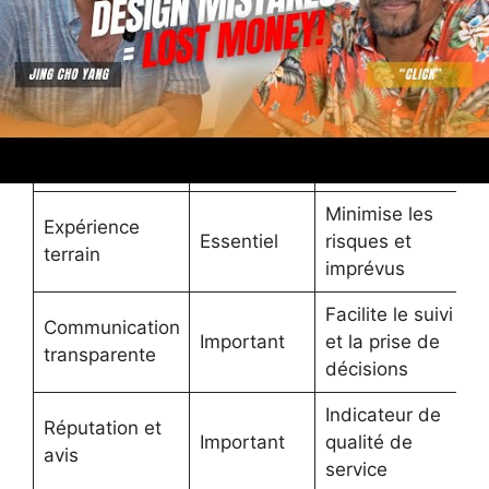
sur le projet
Garantit une
expertise
Certifications
Très
technique
et diplômes
important
fiable et
conforme
Minimise les
Expérience
Essentiel
risques et
terrain
imprévus
Facilite le suivi
Communication
Important
et la prise de
transparente
décisions
Indicateur de
Réputation et
Important
qualité de
avis
service