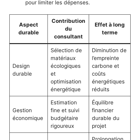
pour limiter les dépenses.
Contribution
Aspect
Effet à long
du
durable
terme
consultant
Sélection de
Diminution de
matériaux
l’empreinte
Design
écologiques
carbone et
durable
et
coûts
optimisation
énergétiques
énergétique
réduits
Estimation
Équilibre
Gestion
fine et suivi
financier
économique
budgétaire
durable du
rigoureux
projet
Prolongation