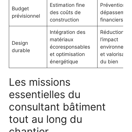
Estimation fine
Prévention d
Budget
des coûts de
dépassemen
prévisionnel
construction
financiers
Intégration des
Réduction de
matériaux
l’impact
Design
écoresponsables
environnemen
durable
et optimisation
et valorisatio
énergétique
du bien
Les missions
essentielles du
consultant bâtiment
tout au long du
chantier