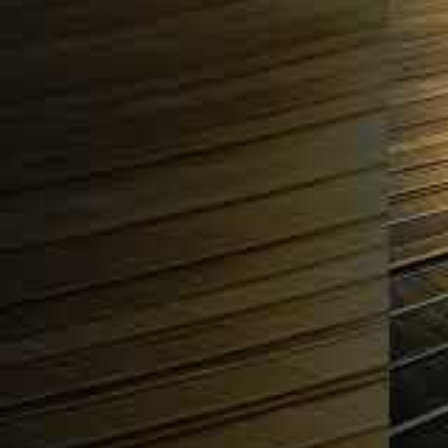
énergétique turque
La mise en service de Kalyon Karapınar, ef
route ambitieuse pour la Turquie, visant 
2035. Cette centrale solaire contribue sig
Turquie comme un modèle régional en matiè
illustre l’engagement du pays à réduire s
particulièrement au charbon, même si ce
de production électrique.
La Turquie, leader 
batteries
Un autre élément clé de la stratégie éner
projets de stockage par batteries. Selon
ce pipeline dépasse désormais tous les p
équivalente à 83 % de la production éolien