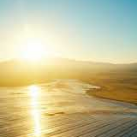
 Bilgin Architects, se distingue par une
llique réfléchissante et une cour intérieure
nnovant illustre la volonté turque d’associer
 durable dans ses infrastructures. Ce site a
, notamment sur les réseaux sociaux où il est
ence-fiction.
stratégie de transition