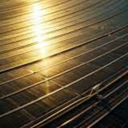
fective depuis 2023, s’inscrit dans une feuille de
à atteindre 120 GW de capacité renouvelable d’ici
nificativement à cette ambition, confirmant la
re d’énergie solaire. Par ailleurs, ce projet
a dépendance aux énergies fossiles, tout
 dernier demeure pour l’heure une source majeure
européen en stockage par
gétique turque est son imposant pipeline de
 une analyse récente du groupe de réflexion Ember,
ays de l’Union européenne, offrant une capacité
ne et solaire installée dans le pays.