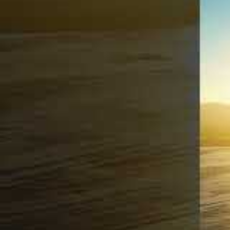
Le bâtiment de contrôle central, conçu par
architecture futuriste avec sa façade méta
luxuriante ouverte sur le ciel. Ce design i
performance énergétique et développement
suscité un grand intérêt à l’international
parfois comparé à un décor de film de sci
Un projet au cœur de la 