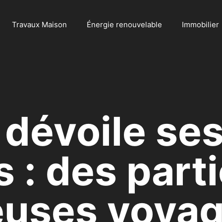
Travaux Maison
Énergie renouvelable
Immobilier
l dévoile se
 : des part
uses voyag