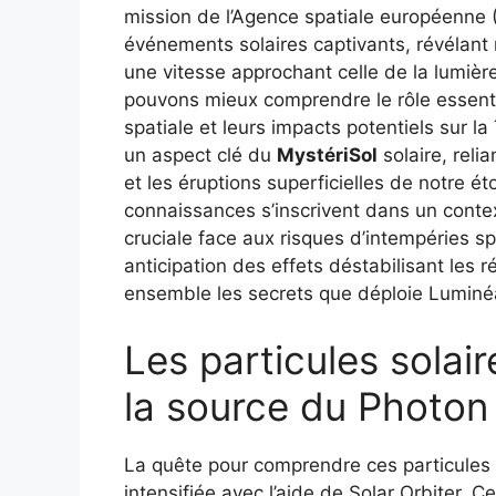
mission de l’Agence spatiale européenne 
événements solaires captivants, révélant 
une vitesse approchant celle de la lumière
pouvons mieux comprendre le rôle essent
spatiale et leurs impacts potentiels sur l
un aspect clé du
MystériSol
solaire, rel
et les éruptions superficielles de notre ét
connaissances s’inscrivent dans un contex
cruciale face aux risques d’intempéries sp
anticipation des effets déstabilisant les r
ensemble les secrets que déploie Lumin
Les particules solair
la source du Photon
La quête pour comprendre ces particules m
intensifiée avec l’aide de Solar Orbiter. 