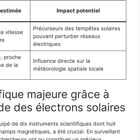
 estimée
Impact potentiel
Précurseurs des tempêtes solaires
la vitesse
pouvant perturber réseaux
re
électriques
e, proche
Influence directe sur la
se de la
météorologie spatiale locale
fique majeure grâce à
ude des électrons solaires
quipé de dix instruments scientifiques dont huit
hamps magnétiques, a été crucial. En surveillant
 chercheurs ont pu constituer un précieux