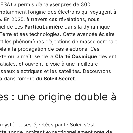
(ESA) a permis d’analyser près de 300
notamment l’origine des électrons qui voyagent à
. En 2025, à travers ces révélations, nous
iel de ces
ParticuLumière
dans la dynamique
a Terre et ses technologies. Cette avancée éclaire
iant les phénomènes d’éjections de masse coronale
oile à la propagation de ces électrons. Ces
te où la maîtrise de la
Clarté Cosmique
devient
atiales, et ouvrent la voie à une meilleure
éseaux électriques et les satellites. Découvrons
éa dans l’ombre du
Soleil Secret
.
es : une origine double à
ystérieuses éjectées par le Soleil s’est
Cette sonde, orbitant exceptionnellement près de