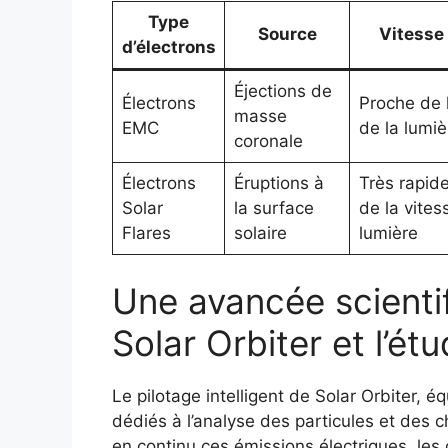
Type
Source
Vitesse
d’électrons
Éjections de
Électrons
Proche de 
masse
EMC
de la lumiè
coronale
Électrons
Éruptions à
Très rapid
Solar
la surface
de la vites
Flares
solaire
lumière
Une avancée scienti
Solar Orbiter et l’ét
Le pilotage intelligent de Solar Orbiter, é
dédiés à l’analyse des particules et des c
en continu ces émissions électriques, les